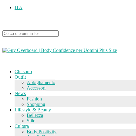
ITA
Chi sono
Outfit
Abbigliamento
Accessori
News
Fashion
Shopping
Lifestyle & Beauty
Bellezza
Stile
Cultura
Body Positivity