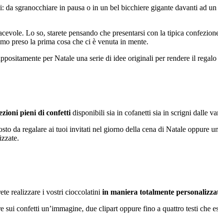
giorni: da sgranocchiare in pausa o in un bel bicchiere gigante davanti 
cevole. Lo so, starete pensando che presentarsi con la tipica confezione 
amo preso la prima cosa che ci è venuta in mente.
ppositamente per Natale una serie di idee originali per rendere il regalo
ezioni pieni di confetti
disponibili sia in cofanetti sia in scrigni dalle 
osto da regalare ai tuoi invitati nel giorno della cena di Natale oppure
izzate.
e realizzare i vostri cioccolatini
in maniera totalmente personalizza
ere sui confetti un’immagine, due clipart oppure fino a quattro testi che 