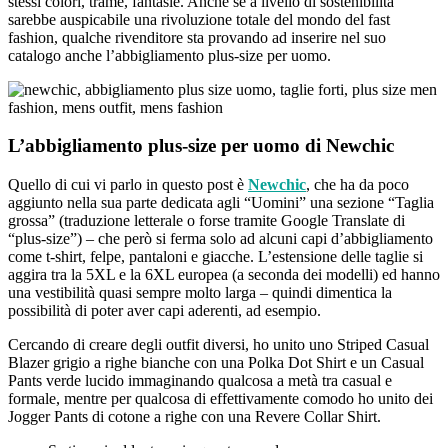
stessi colori, trame, fantasie. Anche se a livello di sostenibilità
sarebbe auspicabile una rivoluzione totale del mondo del fast
fashion, qualche rivenditore sta provando ad inserire nel suo
catalogo anche l’abbigliamento plus-size per uomo.
L’abbigliamento plus-size per uomo di Newchic
Quello di cui vi parlo in questo post è
Newchic
, che ha da poco
aggiunto nella sua parte dedicata agli “Uomini” una sezione “Taglia
grossa” (traduzione letterale o forse tramite Google Translate di
“plus-size”) – che però si ferma solo ad alcuni capi d’abbigliamento
come t-shirt, felpe, pantaloni e giacche. L’estensione delle taglie si
aggira tra la 5XL e la 6XL europea (a seconda dei modelli) ed hanno
una vestibilità quasi sempre molto larga – quindi dimentica la
possibilità di poter aver capi aderenti, ad esempio.
Cercando di creare degli outfit diversi, ho unito uno Striped Casual
Blazer grigio a righe bianche con una Polka Dot Shirt e un Casual
Pants verde lucido immaginando qualcosa a metà tra casual e
formale, mentre per qualcosa di effettivamente comodo ho unito dei
Jogger Pants di cotone a righe con una Revere Collar Shirt.