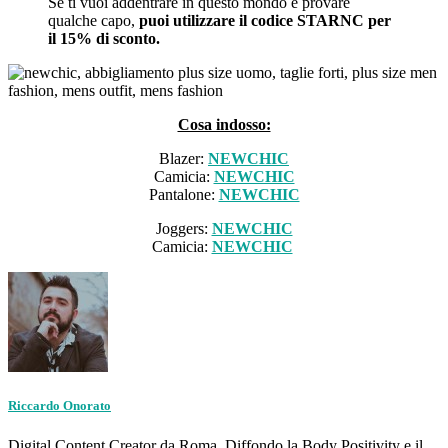
Se ti vuoi addentrare in questo mondo e provare
qualche capo,
puoi utilizzare il codice STARNC per
il 15% di sconto.
Cosa indosso:
Blazer:
NEWCHIC
Camicia:
NEWCHIC
Pantalone:
NEWCHIC
Joggers:
NEWCHIC
Camicia:
NEWCHIC
Riccardo Onorato
Digital Content Creator da Roma. Diffondo la Body Positivity e il