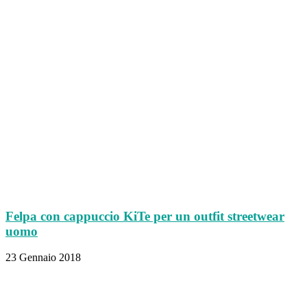
Felpa con cappuccio KiTe per un outfit streetwear
uomo
23 Gennaio 2018