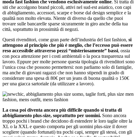
moda fast fashion che vendono esclusivamente online
. Si tratta di
siti che accolgono brand piccoli, attivi nel sud-est asiatico, con capi
di abbigliamento, accessori, scarpe e borse dal design semplice e la
qualità non molto elevata. Niente di diverso da quello che puoi
trovare sulle bancarelle sparse sicuramente in giro anche della tua
città, soprattutto in prossimità di negozi.
Questi rivenditori, come gran parte dell’industria del fast fashion,
si
attengono al principio che più è meglio, che l’eccesso può essere
reso accessibile attraverso pezzi “misteriosamente” bassi
, ossia
con poca attenzione per i costi ambientali o la poca trasparenza sul
lavoro. Eppure per molte persone questa tipologia di rivenditori sono
l’unica cosa che possono permettersi: non parliamo solo di famiglie,
ma anche di giovani ragazzi che non hanno stipendi in grado di
considerare una spesa di 80€ per un jeans di buona qualità o 150€
per una giacca sartoriale (da utilizzare a lavoro).
La cosa poi diventa ancora più difficile quando si tratta di
abbigliamento plus-size, soprattutto per uomini.
Sono ancora
troppo pochi i brand che decidono di estendere le loro taglie oltre la
XL o la XXL e questo comporta per gli uomini plus-size il dover
scegliere (quando fortunati) tra pochi capi, sempre gli stessi, con gli