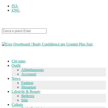
ITA
ENG
Chi sono
Outfit
Abbigliamento
Accessori
News
Fashion
Shopping
Lifestyle & Beauty
Bellezza
Stile
Cultura